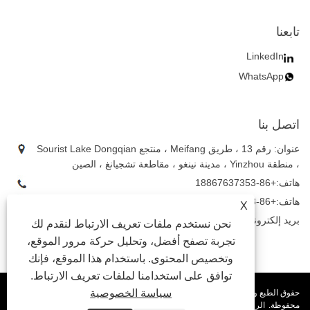
تابعنا
LinkedIn
WhatsApp
اتصل بنا
عنوان: رقم 13 ، طريق Meifang ، منتجع Sourist Lake Dongqian
، منطقة Yinzhou ، مدينة نينغو ، مقاطعة تشجيانغ ، الصين
هاتف:
+86-18867637353
هاتف:
+86-18867637353
X
بريد إلكتروني:
daniel3@china-astauto.com
نحن نستخدم ملفات تعريف الارتباط لنقدم لك
تجربة تصفح أفضل، وتحليل حركة مرور الموقع،
وتخصيص المحتوى. باستخدام هذا الموقع، فإنك
توافق على استخدامنا لملفات تعريف الارتباط.
سياسة الخصوصية
حقوق الطبع والنشر © 2024 Ningbo Aosite Automotive Co. ، Ltd. جميع الحقوق
محفوظة.
الروابط
Privacy Policy
XML
RSS
Sitemap