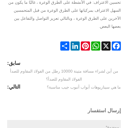
تحسين الاعتراف: في الأنشطة على الطرق الوعرة ، غالبًا ما يكون من
السهل الاعتراف بمركباتها على الطرق الوعرة من قبل المتحمسين
الآخرين على الطرق الوعرة ، وبالتالي تعزيز التواصل والتفاعل بين
بعضها البعض.
Share
LinkedIn
Pinterest
WhatsApp
Facebook
X
سابق:
من أين لشراء مسافة متينة 10000 رطل من الفولاذ المقاوم للصدأ
الفولاذ المقاوم للصدأ؟
التالي:
ما هي سيناريوهات أبواب أنبوب جيب مناسبة؟
إرسال استفسار